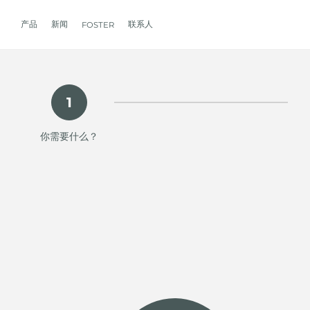
产品
新闻
联系人
FOSTER
产品
体验
公司
联系人
服务
零售商
社交
厨房
FOSTER服务
目录
1
水槽
NEWSROOM
集团
信息请求
客户定制
零售商
FACEBOOK
AESTHETICA
FOSTER服务商
产品
事件
INSTAGRAM
PVD
龙头
价值
加入我们
直接协助
成为FOSTER官方零售商
成为FOSTER服务
AEST
你需要什么？
LINKEDIN
项目
电磁炉
历史
FOSTER学院
YOUTUBE
燃气灶
持续性
产品保养建议
抽油烟机
WARRANTY
烤箱及配套产品
RANGETOP和TOP INOX系列
冰箱
洗碗机
冰箱