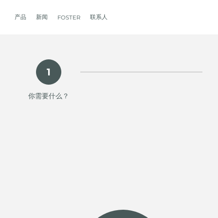
产品
新闻
联系人
FOSTER
产品
体验
公司
联系人
服务
零售商
社交
厨房
FOSTER服务
目录
1
水槽
NEWSROOM
集团
信息请求
客户定制
零售商
FACEBOOK
AESTHETICA
FOSTER服务商
产品
事件
INSTAGRAM
PVD
龙头
价值
加入我们
直接协助
成为FOSTER官方零售商
成为FOSTER服务
AEST
你需要什么？
LINKEDIN
项目
电磁炉
历史
FOSTER学院
YOUTUBE
燃气灶
持续性
产品保养建议
抽油烟机
WARRANTY
烤箱及配套产品
RANGETOP和TOP INOX系列
冰箱
洗碗机
冰箱