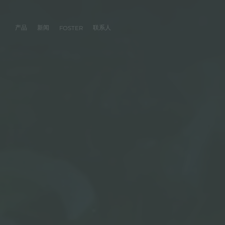
产品
新闻
联系人
FOSTER
产品
体验
公司
联系人
服务
零售商
社交
厨房
FOSTER服务
目录
水槽
NEWSROOM
集团
信息请求
客户定制
零售商
FACEBOOK
AESTHETICA
FOSTER服务商
产品
事件
INSTAGRAM
PVD
龙头
价值
加入我们
直接协助
成为FOSTER官方零售商
成为FOSTER服务
AEST
LINKEDIN
项目
电磁炉
历史
FOSTER学院
YOUTUBE
燃气灶
持续性
产品保养建议
抽油烟机
WARRANTY
烤箱及配套产品
RANGETOP和TOP INOX系列
冰箱
洗碗机