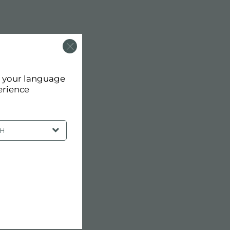
了房间内的壁画。
d your language
erience
SH
。