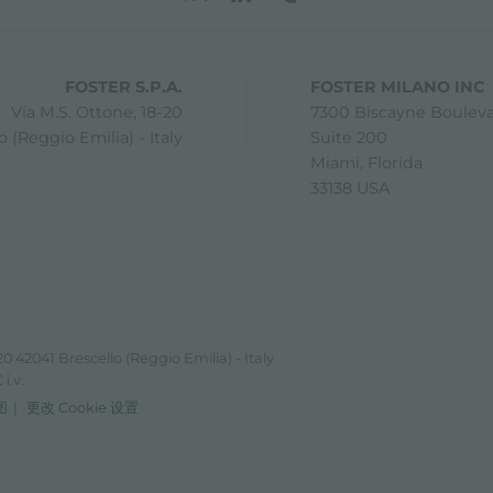
FOSTER S.P.A.
FOSTER MILANO INC
Via M.S. Ottone, 18-20
7300 Biscayne Boulev
 (Reggio Emilia) - Italy
Suite 200
Miami, Florida
33138 USA
0 42041 Brescello (Reggio Emilia) - Italy
i.v.
图
更改 Cookie 设置