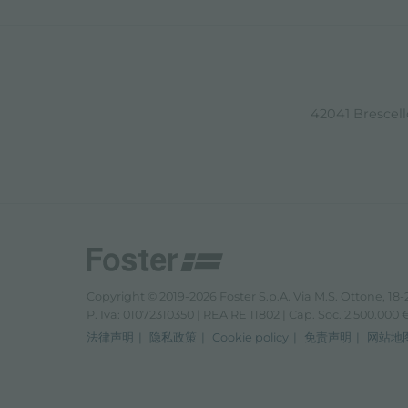
42041 Brescello
Copyright © 2019-2026 Foster S.p.A. Via M.S. Ottone, 18-2
P. Iva: 01072310350 | REA RE 11802 | Cap. Soc. 2.500.000 € 
法律声明
隐私政策
Cookie policy
免责声明
网站地