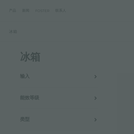
产品
新闻
联系人
FOSTER
冰箱
产品
体验
公司
联系人
服务
零售商
社交
厨房
FOSTER服务
目录
水槽
NEWSROOM
集团
信息请求
客户定制
零售商
FACEBOOK
AESTHETICA
FOSTER服务商
产品
冰箱
事件
INSTAGRAM
PVD
龙头
价值
加入我们
直接协助
成为FOSTER官方零售商
成为FOSTER服务
AEST
LINKEDIN
项目
电磁炉
历史
FOSTER学院
YOUTUBE
燃气灶
持续性
产品保养建议
输入
220-230V - 50Hz
抽油烟机
WARRANTY
烤箱及配套产品
能效等级
RANGETOP和TOP INOX系列
A+
冰箱
类型
洗碗机
嵌入式冰箱
冰箱