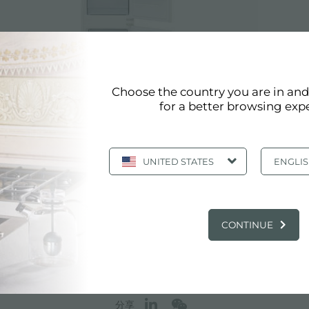
Choose the country you are in an
for a better browsing exp
UNITED STATES
ENGLI
01
CONTINUE
分享