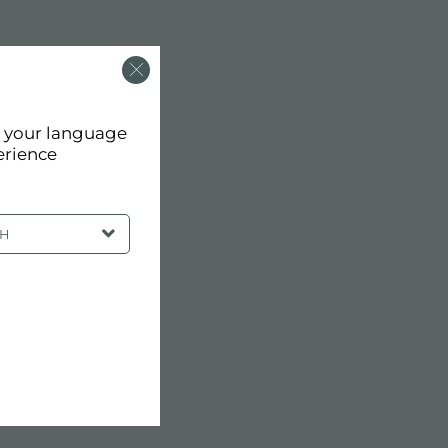
d your language
erience
SH