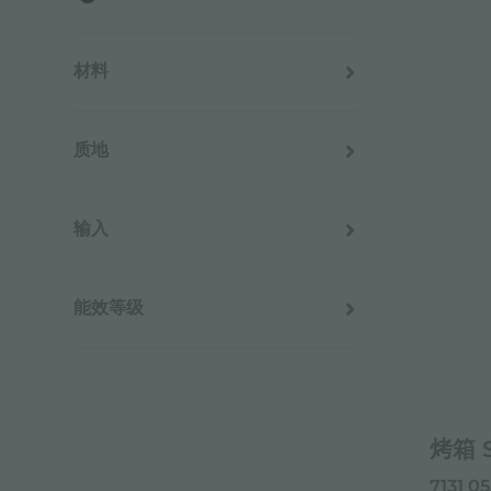
附件和配件
内置插座
材料
AISI 304 不锈钢
不锈钢 + 玻璃
质地
玻璃
Vintage ANTI-TOUCH
磨砂 ANTI-TOUCH
输入
220-240 V 50/60 Hz
230V - 50Hz
能效等级
A
A++
烤箱 S
7131 0