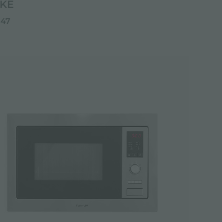
KE
047