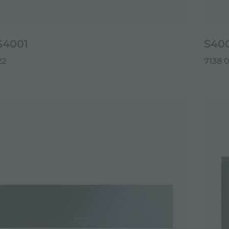
4001
S40
22
7138 