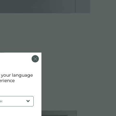
FL
642
d your language
erience
SH