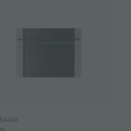
S4001
082