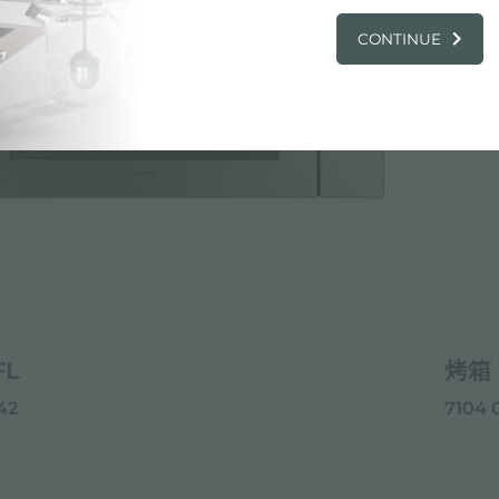
CONTINUE
FL
烤箱 
42
7104 