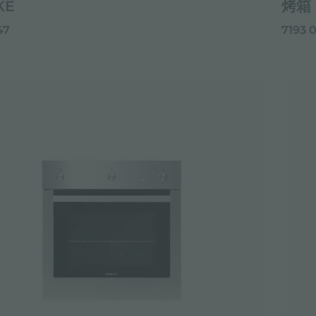
KE
烤箱 
47
7193 