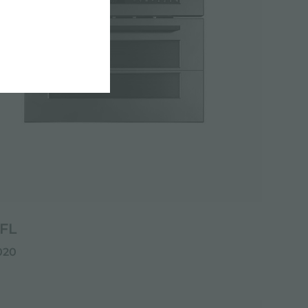
FL
020