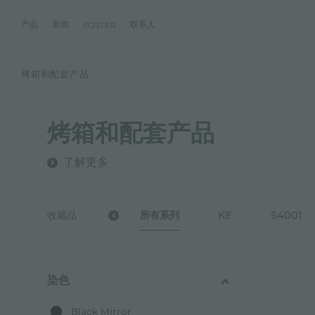
产品
新闻
联系人
FOSTER
烤箱和配套产品
产品
体验
公司
联系人
服务
零售商
社交
厨房
FOSTER服务
目录
水槽
NEWSROOM
集团
信息请求
客户定制
零售商
FACEBOOK
AESTHETICA
FOSTER服务商
产品
烤箱和配套产品
事件
INSTAGRAM
PVD
龙头
价值
加入我们
直接协助
成为FOSTER官方零售商
成为FOSTER服务
AEST
LINKEDIN
项目
电磁炉
历史
FOSTER学院
了解更多
YOUTUBE
燃气灶
持续性
产品保养建议
抽油烟机
WARRANTY
收藏品
所有系列
KE
S4001
烤箱及配套产品
RANGETOP和TOP INOX系列
冰箱
染色
洗碗机
冰箱
Black Mirror