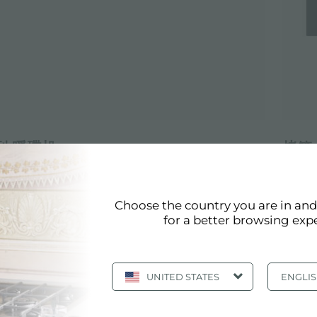
列 暖碟机
烤箱 
00
7107 
Choose the country you are in an
for a better browsing exp
UNITED STATES
ENGLI