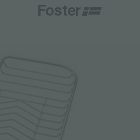
商
商
HETICA