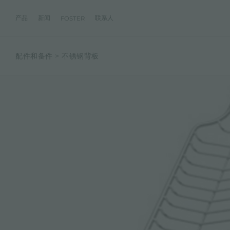
产品
新闻
联系人
FOSTER
配件和备件
不锈钢背板
产品
体验
公司
联系人
服务
零售商
社交
厨房
FOSTER服务
目录
水槽
NEWSROOM
集团
信息请求
客户定制
零售商
FACEBOOK
AESTHETICA
FOSTER服务商
产品
事件
INSTAGRAM
PVD
龙头
价值
加入我们
直接协助
成为FOSTER官方零售商
成为FOSTER服务
AEST
LINKEDIN
项目
电磁炉
历史
FOSTER学院
YOUTUBE
燃气灶
持续性
产品保养建议
抽油烟机
WARRANTY
烤箱及配套产品
RANGETOP和TOP INOX系列
冰箱
洗碗机
冰箱