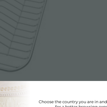
细资料
Choose the country you are in an
for a better browsing exp