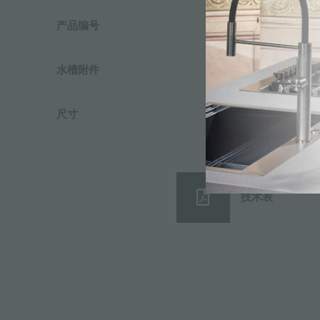
产品编号
8100115
水槽附件
餐盘架
尺寸
23x47
技术表