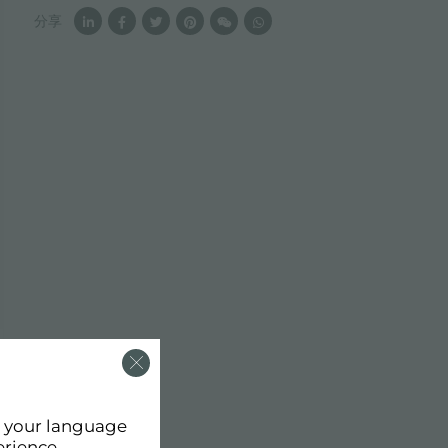
分享
d your language
erience