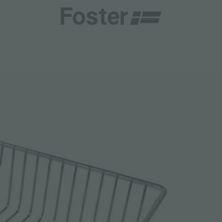
商
商
HETICA