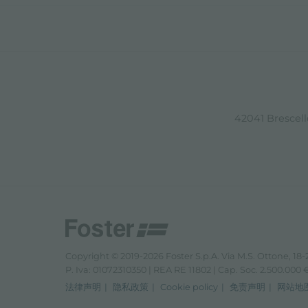
42041 Brescello
Copyright © 2019-2026 Foster S.p.A. Via M.S. Ottone, 18-2
P. Iva: 01072310350 | REA RE 11802 | Cap. Soc. 2.500.000 € 
法律声明
隐私政策
Cookie policy
免责声明
网站地