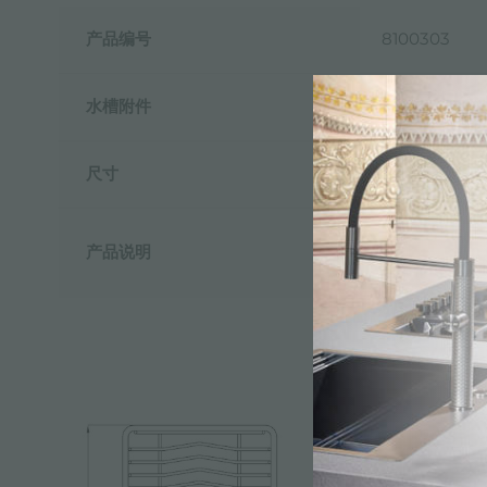
产品编号
8100303
水槽附件
餐盘架
尺寸
21,4x37,9
注意:
产品说明
在某些型号的水