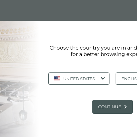
Choose the country you are in an
for a better browsing exp
槽中，仅可搭配8644101一起使用。
UNITED STATES
ENGLI
CONTINUE
技术表
pdf
3D模型
zip