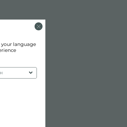
d your language
erience
SH