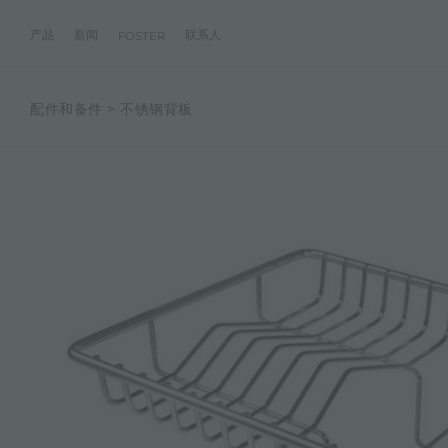
产品
新闻
联系人
FOSTER
配件和备件
不锈钢背板
产品
体验
公司
联系人
服务
零售商
社交
厨房
FOSTER服务
目录
水槽
NEWSROOM
集团
信息请求
客户定制
零售商
FACEBOOK
AESTHETICA
FOSTER服务商
产品
事件
INSTAGRAM
PVD
龙头
价值
加入我们
直接协助
成为FOSTER官方零售商
成为FOSTER服务
AEST
LINKEDIN
项目
电磁炉
历史
FOSTER学院
YOUTUBE
燃气灶
持续性
产品保养建议
抽油烟机
WARRANTY
烤箱及配套产品
RANGETOP和TOP INOX系列
冰箱
洗碗机
冰箱