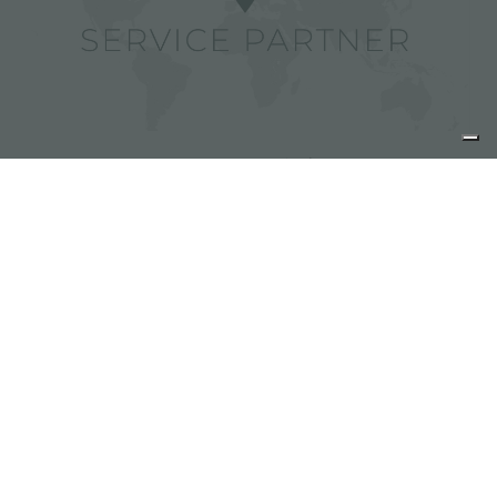
Foster 服务商
分享
FOSTER S.P.A.
Via M.S. Ottone, 18-20