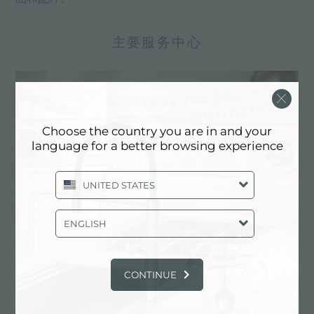
主要服务中心
Choose the country you are in and your
language for a better browsing experience
UNITED STATES
ENGLISH
定制化设计
CONTINUE
实现定制化是Foster产品的独特元素。