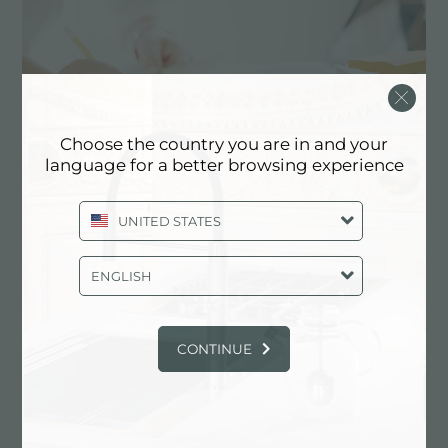
Choose the country you are in and your
language for a better browsing experience
UNITED STATES
定制化设计
ENGLISH
实现定制化是Foster产品的独特元素。
CONTINUE