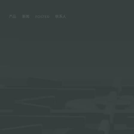
产品
新闻
联系人
FOSTER
产品
体验
公司
联系人
服务
零售商
社交
厨房
FOSTER服务
目录
水槽
NEWSROOM
集团
信息请求
客户定制
零售商
FACEBOOK
AESTHETICA
FOSTER服务商
产品
事件
INSTAGRAM
PVD
龙头
价值
加入我们
直接协助
成为FOSTER官方零售商
成为FOSTER服务
AEST
LINKEDIN
项目
电磁炉
历史
FOSTER学院
YOUTUBE
燃气灶
持续性
产品保养建议
抽油烟机
WARRANTY
烤箱及配套产品
RANGETOP和TOP INOX系列
冰箱
洗碗机