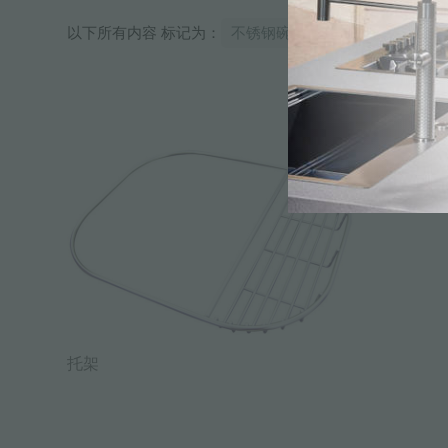
以下所有内容 标记为：
不锈钢碗架戒指 37x45
托架