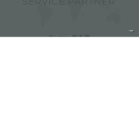
Foster 服务商
分享
FOSTER S.P.A.
Via M.S. Ottone, 18-20
42041 Brescello (Reggio Emilia) - Italy