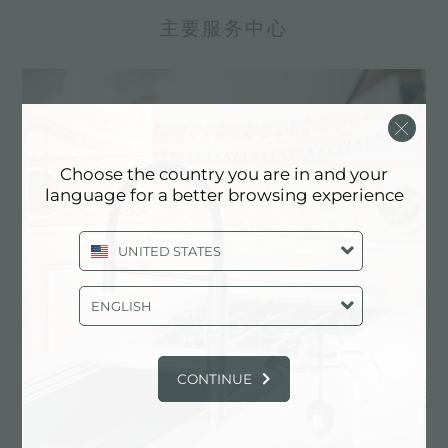
主要服务中心
Choose the country you are in and your
language for a better browsing experience
UNITED STATES
ENGLISH
定制化设计
实现定制化是Foster产品的独特元素。
CONTINUE