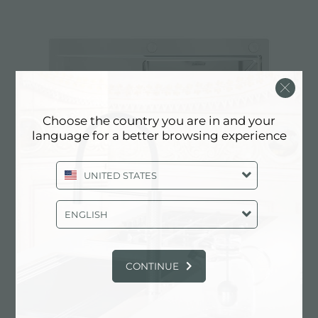
Choose the country you are in and your
language for a better browsing experience
UNITED STATES
ENGLISH
水槽 Master
CONTINUE