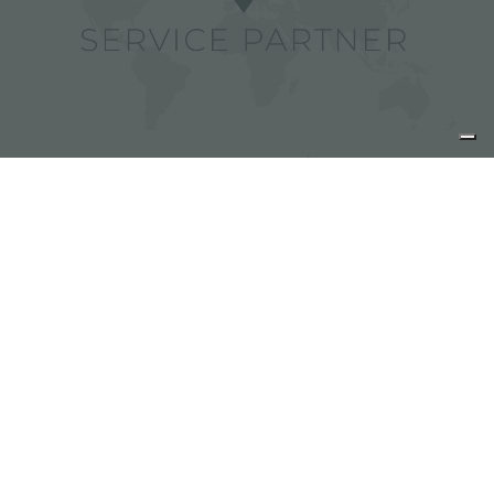
Foster 服务商
分享
FOSTER S.P.A.
Via M.S. Ottone, 18-20