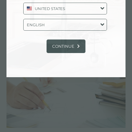
UNITED STATES
ENGLISH
燃气灶 Piastra Modular Induction
CONTINUE
主要服务中心