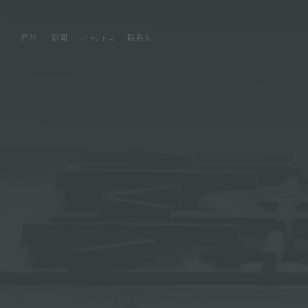
产品
新闻
联系人
FOSTER
产品
体验
公司
联系人
服务
零售商
社交
厨房
FOSTER服务
目录
水槽
NEWSROOM
集团
信息请求
客户定制
零售商
FACEBOOK
AESTHETICA
FOSTER服务商
产品
事件
INSTAGRAM
PVD
龙头
价值
加入我们
直接协助
成为FOSTER官方零售商
成为FOSTER服务
AEST
LINKEDIN
项目
电磁炉
历史
FOSTER学院
YOUTUBE
燃气灶
持续性
产品保养建议
抽油烟机
WARRANTY
烤箱及配套产品
RANGETOP和TOP INOX系列
冰箱
洗碗机