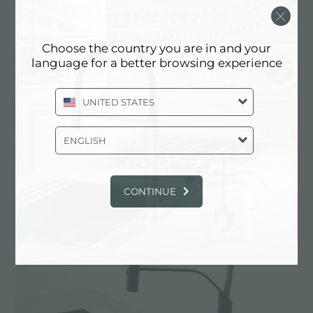
Choose the country you are in and your
language for a better browsing experience
UNITED STATES
ENGLISH
CONTINUE
HappyHour系列，功能的进化