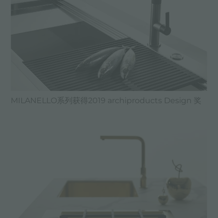
MILANELLO系列获得2019 archiproducts Design 奖