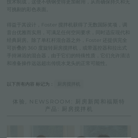
技术制成，这使不锈钢变得更加耐用，从而确保持久和无
可挑剔的彩色表面。
得益于其设计，Foster 搅拌机获得了无数国际奖项，调
音台优雅而实用，可满足任何空间要求，同时适应现代和
经典厨房。除了单杠杆混合器之外，Foster 还提供完全
可折叠的 360 度旋转厨房搅拌机，或带遥控器和拉出式
手持淋浴的混合器，由于它们的特殊性质，它们允许清洁
和准备操作远远超出传统水龙头的正常可能性。
以下所有内容 标记为：
厨房搅拌机
体验, NEWSROOM: 厨房新闻和福斯特
产品: 厨房搅拌机