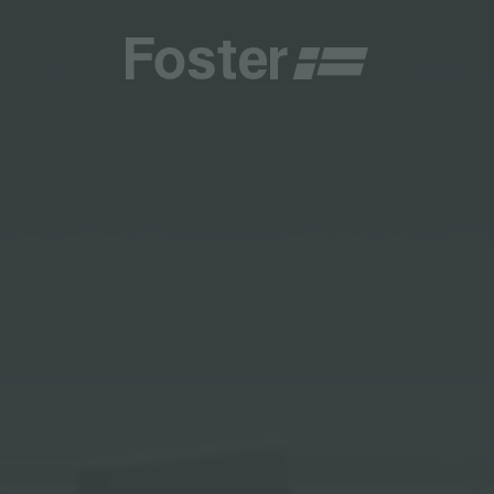
商
商
HETICA