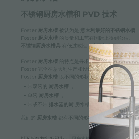
不锈钢厨房水槽和 PVD 技术
Foster
厨房水槽
被认为是
意大利最好的不锈钢水槽
Foster
厨房水槽
的质量和工艺在国际上得到公认。
不锈钢厨房水槽具
有低过敏性，这要归功于 PVD 
Foster
厨房水槽
的特点是寻求设计和所用材料的质量
Foster 完全在意大利生产和设计其
厨房水槽
，必须
Foster
厨房水槽
以不同的形状和尺寸生产：
带双碗的
厨房水槽
，
单碗
厨房水槽
，
带或不带
排水器的厨
房水槽
我们的
厨房水槽
都有不同的形状和尺寸可供选择。
以下所有内容 标记为：
厨房水槽