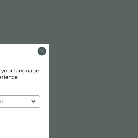
d your language
erience
SH