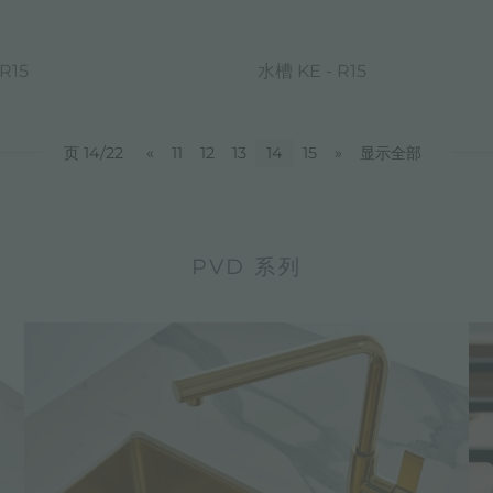
R15
水槽 KE - R15
页 14/22
«
11
12
13
14
15
»
显示全部
PVD 系列