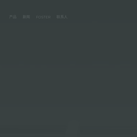
产品
新闻
联系人
FOSTER
产品
体验
公司
联系人
服务
零售商
社交
厨房
FOSTER服务
目录
水槽
NEWSROOM
集团
信息请求
客户定制
零售商
FACEBOOK
AESTHETICA
FOSTER服务商
产品
事件
INSTAGRAM
PVD
龙头
价值
加入我们
直接协助
成为FOSTER官方零售商
成为FOSTER服务
AEST
LINKEDIN
项目
电磁炉
历史
FOSTER学院
YOUTUBE
燃气灶
持续性
产品保养建议
抽油烟机
WARRANTY
烤箱及配套产品
RANGETOP和TOP INOX系列
冰箱
洗碗机