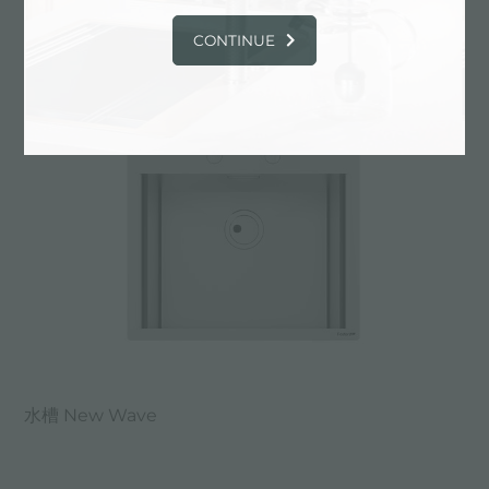
水槽 Milanello Workstation
CONTINUE
水槽 New Wave