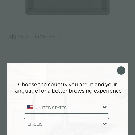
水槽 Milanello Workstation
Choose the country you are in and your
language for a better browsing experience
UNITED STATES
ENGLISH