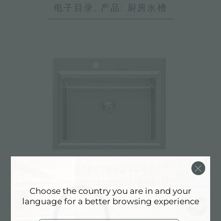
电子目录, 产品: 厨房水槽
水槽 Stripe
Choose the country you are in and your
language for a better browsing experience