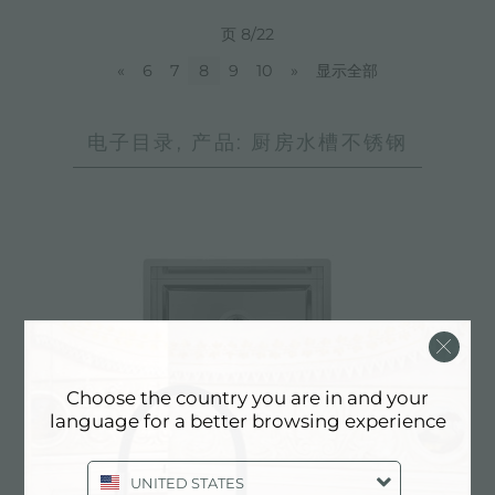
页 8/22
«
6
7
8
9
10
»
显示全部
电子目录, 产品: 厨房水槽不锈钢
Choose the country you are in and your
language for a better browsing experience
UNITED STATES