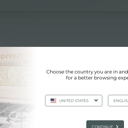
Choose the country you are in an
for a better browsing exp
UNITED STATES
ENGLI
体验, NEWSROOM: 厨房新闻和福斯特产品: 船
CONTINUE