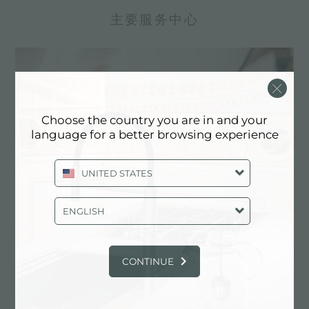
主要服务中心
Choose the country you are in and your
language for a better browsing experience
UNITED STATES
ENGLISH
定制化设计
实现定制化是Foster产品的独特元素。
CONTINUE