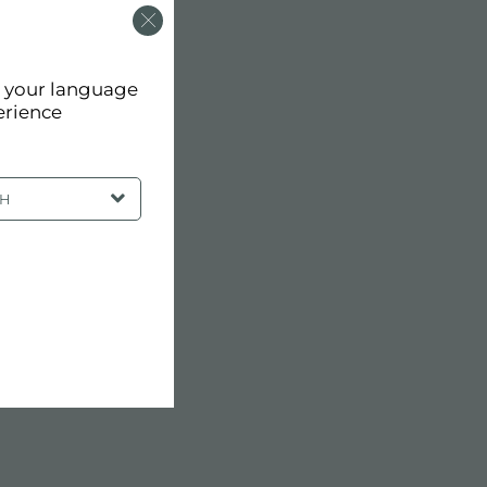
d your language
erience
SH
厨房水槽