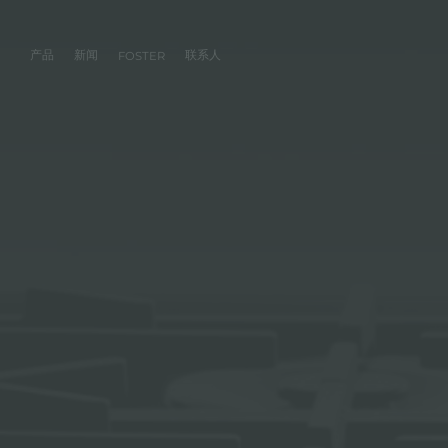
产品
新闻
联系人
FOSTER
产品
体验
公司
联系人
服务
零售商
社交
厨房
FOSTER服务
目录
水槽
NEWSROOM
集团
信息请求
客户定制
零售商
FACEBOOK
AESTHETICA
FOSTER服务商
产品
事件
INSTAGRAM
PVD
龙头
价值
加入我们
直接协助
成为FOSTER官方零售商
成为FOSTER服务
AEST
LINKEDIN
项目
电磁炉
历史
FOSTER学院
YOUTUBE
燃气灶
持续性
产品保养建议
抽油烟机
WARRANTY
烤箱及配套产品
RANGETOP和TOP INOX系列
冰箱
洗碗机