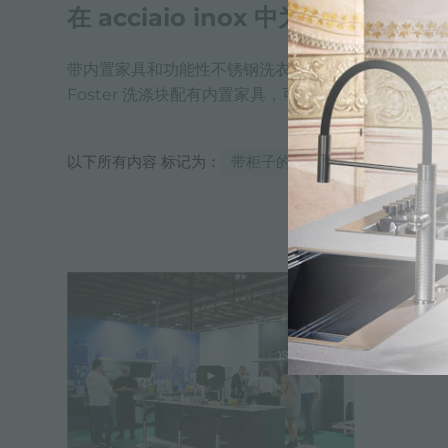
在 acciaio inox 中为 la cucina
带内置家具和功能性不锈钢洗衣块的水槽确保最大程
Foster 洗涤块配有内置家具，可用于独立生产线
以下所有内容 标记为：
带柜子的厨房水槽
体验,