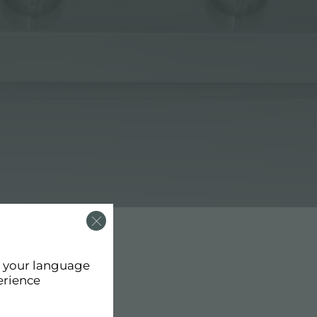
d your language
erience