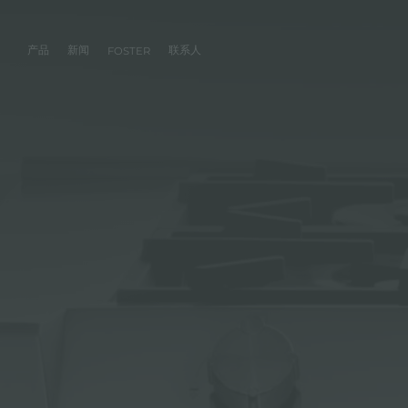
产品
新闻
联系人
FOSTER
产品
体验
公司
联系人
服务
零售商
社交
厨房
FOSTER服务
目录
水槽
NEWSROOM
集团
信息请求
客户定制
零售商
FACEBOOK
AESTHETICA
FOSTER服务商
产品
事件
INSTAGRAM
PVD
龙头
价值
加入我们
直接协助
成为FOSTER官方零售商
成为FOSTER服务
AEST
LINKEDIN
项目
电磁炉
历史
FOSTER学院
YOUTUBE
燃气灶
持续性
产品保养建议
抽油烟机
WARRANTY
烤箱及配套产品
RANGETOP和TOP INOX系列
冰箱
洗碗机