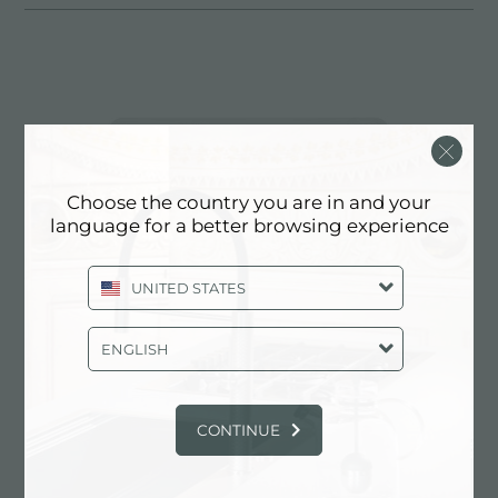
Choose the country you are in and your
language for a better browsing experience
UNITED STATES
ENGLISH
水槽 KE - R15
CONTINUE