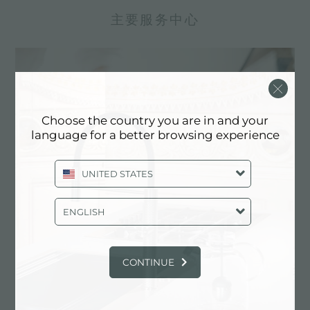
主要服务中心
Choose the country you are in and your
language for a better browsing experience
UNITED STATES
ENGLISH
定制化设计
实现定制化是Foster产品的独特元素。
CONTINUE