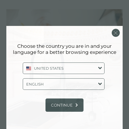
Choose the country you are in and your
language for a better browsing experience
UNITED STATES
定制化设计
ENGLISH
实现定制化是Foster产品的独特元素。
CONTINUE