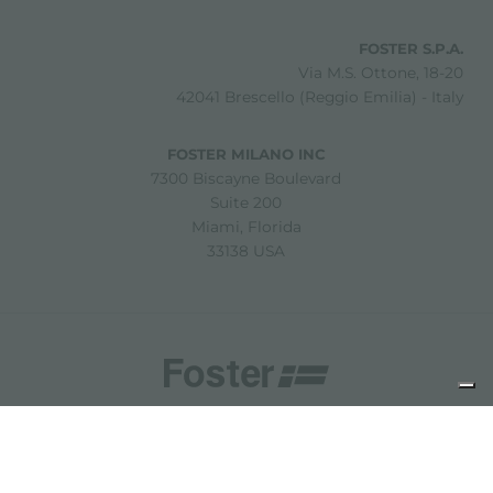
FOSTER S.P.A.
Via M.S. Ottone, 18-20
42041 Brescello (Reggio Emilia) - Italy
FOSTER MILANO INC
7300 Biscayne Boulevard
Suite 200
Miami, Florida
33138 USA
Copyright © 2019-2026 Foster S.p.A. Via M.S. Ottone, 18-20
42041 Brescello (Reggio Emilia) - Italy
P. Iva: 01072310350 | REA RE 11802 | Cap. Soc. 2.500.000 €
i.v.