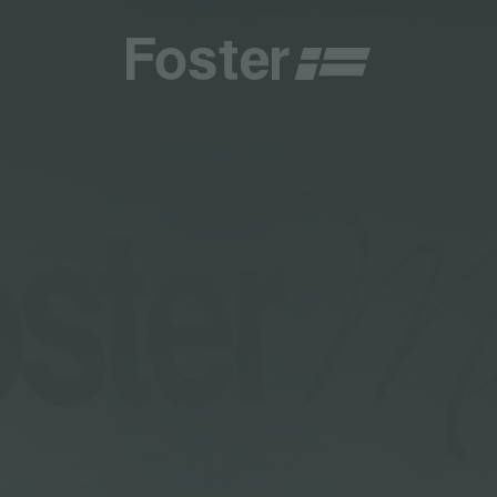
商
商
HETICA