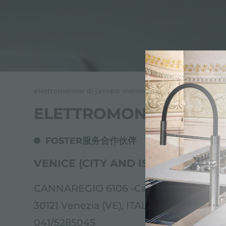
冰箱
附件和配件
内置插座
elettromonico di jacopo monico
ELETTROMONICO DI J
FOSTER服务合作伙伴
VENICE (CITY AND ISLANDS)
CANNAREGIO 6106 -Calle delle Erbe
30121 Venezia (VE), ITALY
041/5285045