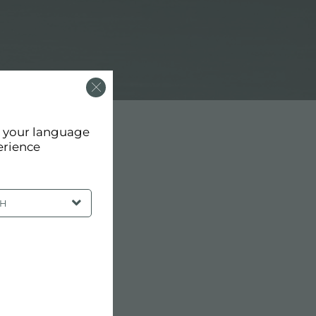
d your language
erience
SH