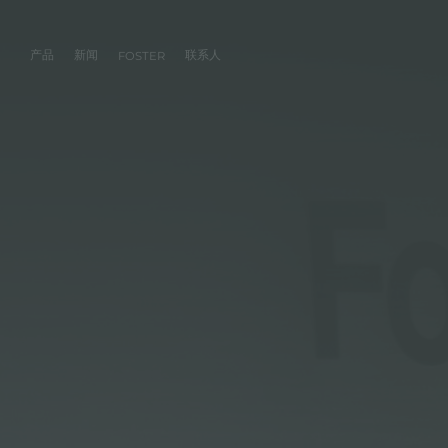
产品
新闻
联系人
FOSTER
产品
体验
公司
联系人
服务
零售商
社交
厨房
FOSTER服务
目录
水槽
NEWSROOM
集团
信息请求
客户定制
零售商
FACEBOOK
AESTHETICA
FOSTER服务商
产品
事件
INSTAGRAM
PVD
龙头
价值
加入我们
直接协助
成为FOSTER官方零售商
成为FOSTER服务
AEST
LINKEDIN
项目
电磁炉
历史
FOSTER学院
YOUTUBE
燃气灶
持续性
产品保养建议
抽油烟机
WARRANTY
烤箱及配套产品
RANGETOP和TOP INOX系列
冰箱
洗碗机