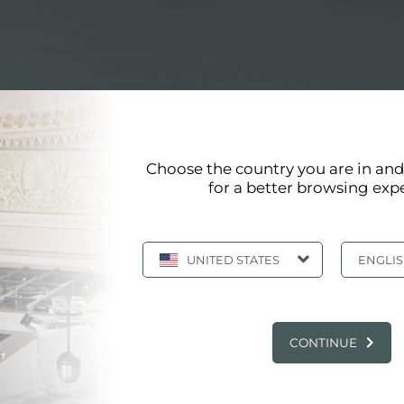
Choose the country you are in an
for a better browsing exp
ACOPO MONICO
UNITED STATES
ENGLI
CONTINUE