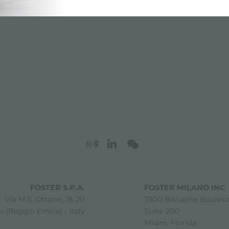
分享
FOSTER S.P.A.
FOSTER MILANO INC
Via M.S. Ottone, 18-20
7300 Biscayne Boulev
 (Reggio Emilia) - Italy
Suite 200
Miami, Florida