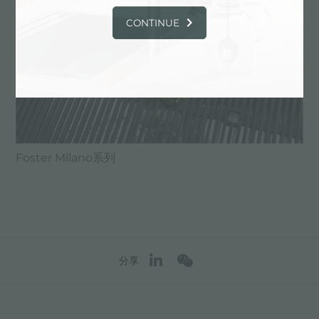
CONTINUE
Foster Milano系列
分享