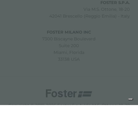
FOSTER S.P.A.
Via M.S. Ottone, 18-20
42041 Brescello (Reggio Emilia) - Italy
FOSTER MILANO INC
7300 Biscayne Boulevard
Suite 200
Miami, Florida
33138 USA
Copyright © 2019-2026 Foster S.p.A. Via M.S. Ottone, 18-20
42041 Brescello (Reggio Emilia) - Italy
P. Iva: 01072310350 | REA RE 11802 | Cap. Soc. 2.500.000 €
i.v.
法律声明
隐私政策
Cookie policy
免责声明
网站地图