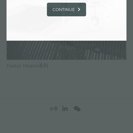
CONTINUE
Foster Milano系列
分享