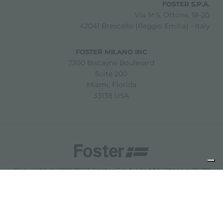
FOSTER S.P.A.
Via M.S. Ottone, 18-20
42041 Brescello (Reggio Emilia) - Italy
FOSTER MILANO INC
7300 Biscayne Boulevard
Suite 200
Miami, Florida
33138 USA
Copyright © 2019-2026 Foster S.p.A. Via M.S. Ottone, 18-20
42041 Brescello (Reggio Emilia) - Italy
P. Iva: 01072310350 | REA RE 11802 | Cap. Soc. 2.500.000 €
i.v.
法律声明
隐私政策
Cookie policy
免责声明
网站地图