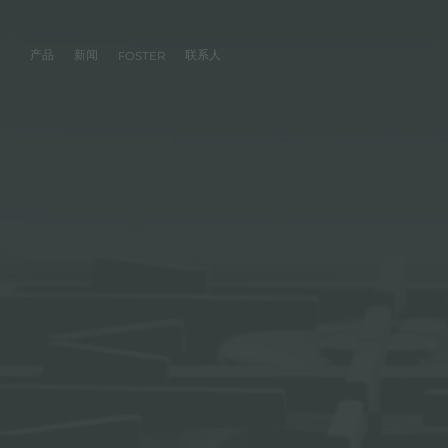
产品
新闻
联系人
FOSTER
产品
体验
公司
联系人
服务
零售商
社交
厨房
FOSTER服务
目录
水槽
NEWSROOM
集团
信息请求
客户定制
零售商
FACEBOOK
AESTHETICA
FOSTER服务商
产品
事件
INSTAGRAM
PVD
龙头
价值
加入我们
直接协助
成为FOSTER官方零售商
成为FOSTER服务
AEST
LINKEDIN
项目
电磁炉
历史
FOSTER学院
YOUTUBE
燃气灶
持续性
产品保养建议
抽油烟机
WARRANTY
烤箱及配套产品
RANGETOP和TOP INOX系列
冰箱
洗碗机