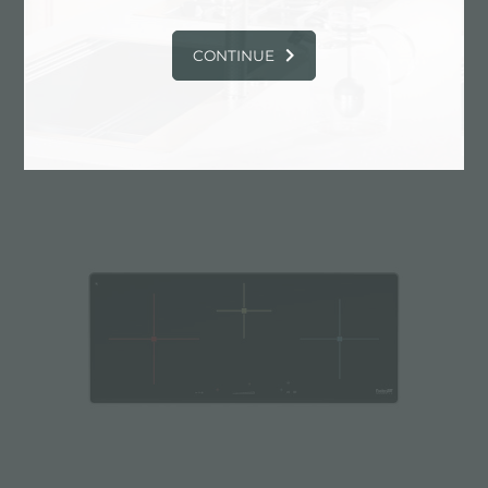
CONTINUE
燃气灶 Modular Induction