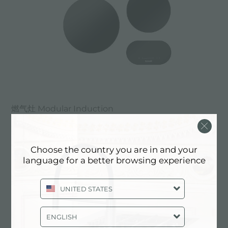
燃气灶 Modular Induction
Choose the country you are in and your
language for a better browsing experience
UNITED STATES
ENGLISH