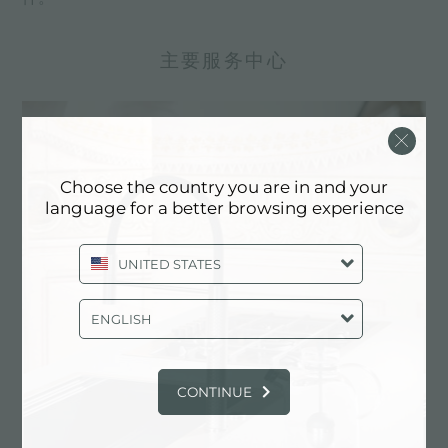
主要服务中心
Choose the country you are in and your
language for a better browsing experience
UNITED STATES
ENGLISH
定制化设计
CONTINUE
实现定制化是Foster产品的独特元素。