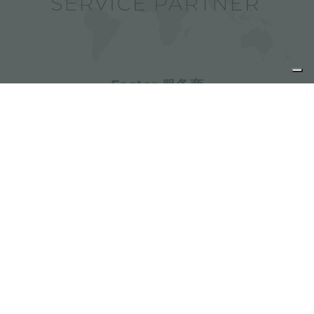
Foster 服务商
分享
FOSTER S.P.A.
Via M.S. Ottone, 18-20
42041 Brescello (Reggio Emilia) - Italy