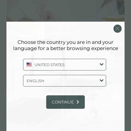
Choose the country you are in and your
language for a better browsing experience
UNITED STATES
定制化设计
ENGLISH
实现定制化是Foster产品的独特元素。
CONTINUE