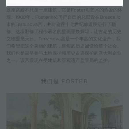
这座宫殿不只是一座建筑，它是Foster对艺术的热爱的体
现。1988年，Foster®公司把自己的总部设在Brescello
市的Terranova宫，并对这座十七世纪修道院进行了翻
修。这项翻修工程令著名的壁画重焕辉煌，让古老的历史
文物重见天日。Terranova宫是一个丰富的文化遗产，我
们希望把这个美丽的建筑，辉煌的历史回馈给整个社会。
我们也是最早参与土地保护和历史古迹保护的意大利企业
之一。该宫殿现在受建筑和景观遗产监管局的监护。
我们是 FOSTER