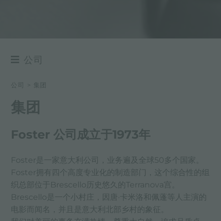
公司
集团
公司
>
集团
价值
集团
历史
Foster 公司成立于1973年
持续性
Foster是一家意大利公司，业务遍及全球50多个国家。
Foster拥有四个高度专业化的制造部门，这个综合性的组
织总部位于Brescello历史悠久的Terranova宫。
Brescello是一个小村庄，因唐·卡米洛和佩蓬等人主演的
电影而闻名，并且是意大利北部乡村的象征。