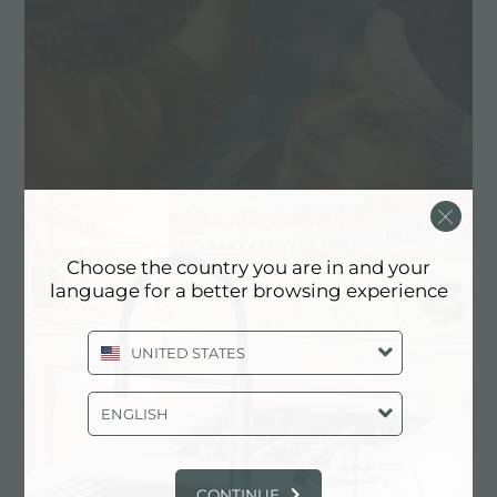
Choose the country you are in and your
language for a better browsing experience
UNITED STATES
支持修复和保护艺术和文化遗产
ENGLISH
CONTINUE