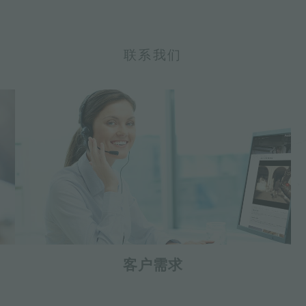
联系我们
客户需求