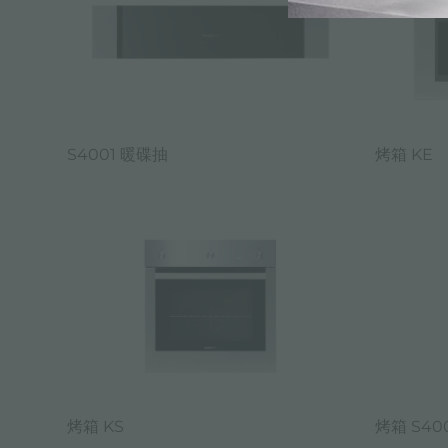
S4001 暖碟抽
烤箱 KE
烤箱 KS
烤箱 S40