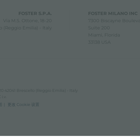
FOSTER S.P.A.
FOSTER MILANO INC
Via M.S. Ottone, 18-20
7300 Biscayne Boulev
 (Reggio Emilia) - Italy
Suite 200
Miami, Florida
33138 USA
0 42041 Brescello (Reggio Emilia) - Italy
i.v.
图
更改 Cookie 设置