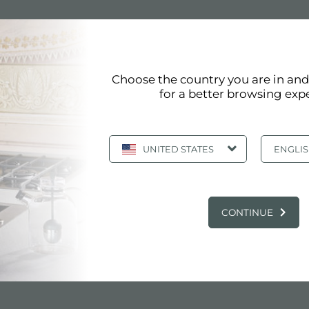
Choose the country you are in an
for a better browsing exp
UNITED STATES
ENGLI
技术表
pdf
CONTINUE