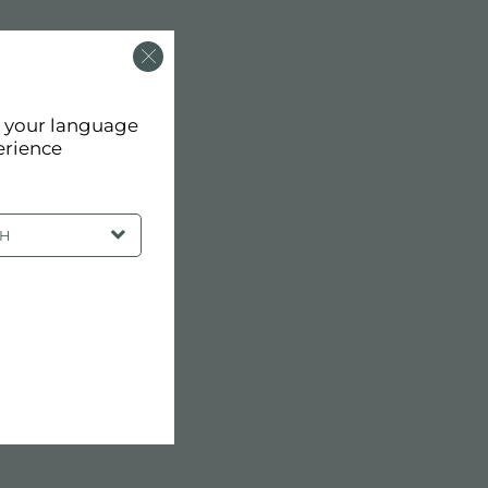
d your language
erience
SH