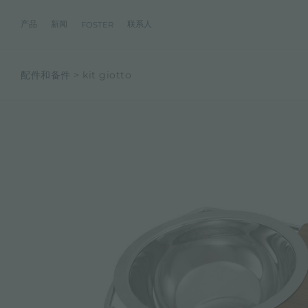
产品
新闻
联系人
FOSTER
配件和备件
kit giotto
产品
体验
公司
联系人
服务
零售商
社交
厨房
FOSTER服务
目录
水槽
NEWSROOM
集团
信息请求
客户定制
零售商
FACEBOOK
AESTHETICA
FOSTER服务商
产品
事件
INSTAGRAM
PVD
龙头
价值
加入我们
直接协助
成为FOSTER官方零售商
成为FOSTER服务
AEST
LINKEDIN
项目
电磁炉
历史
FOSTER学院
YOUTUBE
燃气灶
持续性
产品保养建议
抽油烟机
WARRANTY
烤箱及配套产品
RANGETOP和TOP INOX系列
冰箱
洗碗机
冰箱