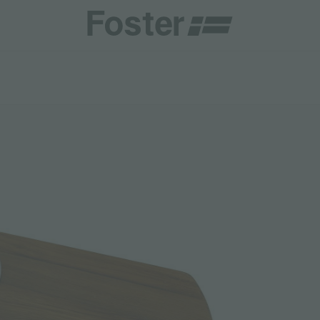
商
商
HETICA