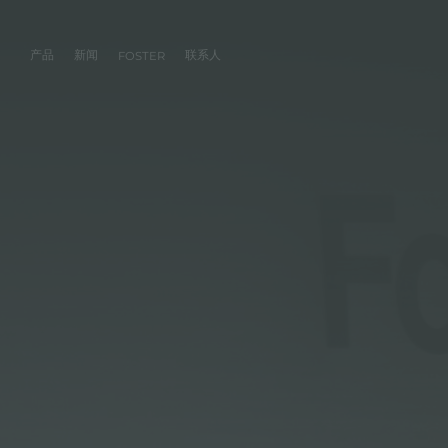
产品
新闻
联系人
FOSTER
产品
体验
公司
联系人
服务
零售商
社交
厨房
FOSTER服务
目录
水槽
NEWSROOM
集团
信息请求
客户定制
零售商
FACEBOOK
AESTHETICA
FOSTER服务商
产品
事件
INSTAGRAM
PVD
龙头
价值
加入我们
直接协助
成为FOSTER官方零售商
成为FOSTER服务
AEST
LINKEDIN
项目
电磁炉
历史
FOSTER学院
YOUTUBE
燃气灶
持续性
产品保养建议
抽油烟机
WARRANTY
烤箱及配套产品
RANGETOP和TOP INOX系列
冰箱
洗碗机