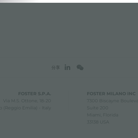
分享
FOSTER S.P.A.
FOSTER MILANO INC
Via M.S. Ottone, 18-20
7300 Biscayne Boulev
 (Reggio Emilia) - Italy
Suite 200
Miami, Florida
33138 USA