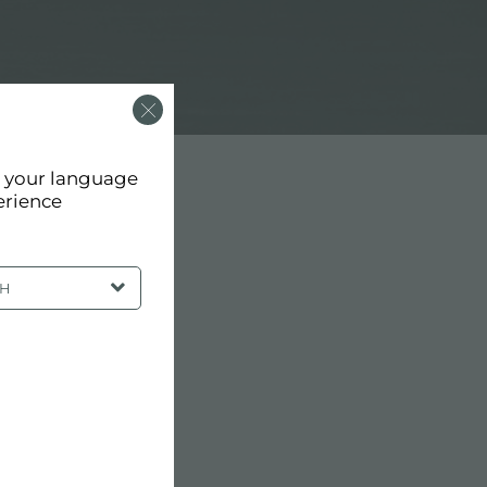
d your language
erience
SH