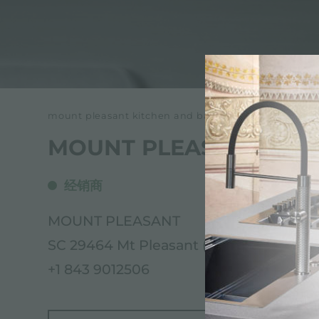
冰箱
附件和配件
内置插座
mount pleasant kitchen and bath
MOUNT PLEASANT KIT
经销商
MOUNT PLEASANT
SC 29464 Mt Pleasant (South Carolina)
+1 843 9012506