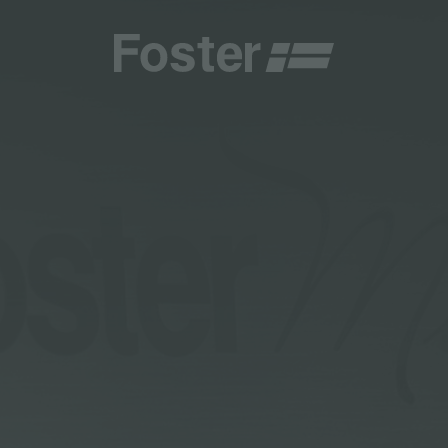
商
商
HETICA