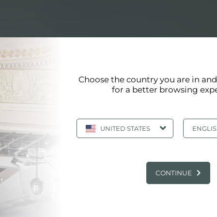
Choose the country you are in an
for a better browsing exp
CHEN AND BATH
UNITED STATES
ENGLI
, UNITED STATES
CONTINUE