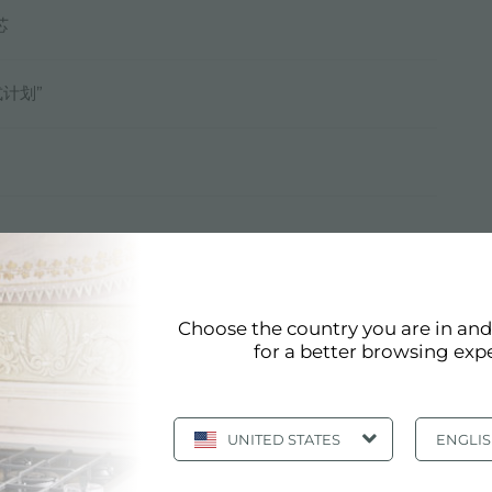
芯
式计划”
Choose the country you are in an
for a better browsing exp
3D模型
zip
UNITED STATES
ENGLI