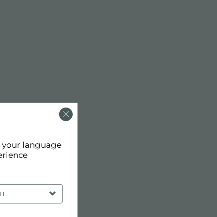
d your language
erience
SH