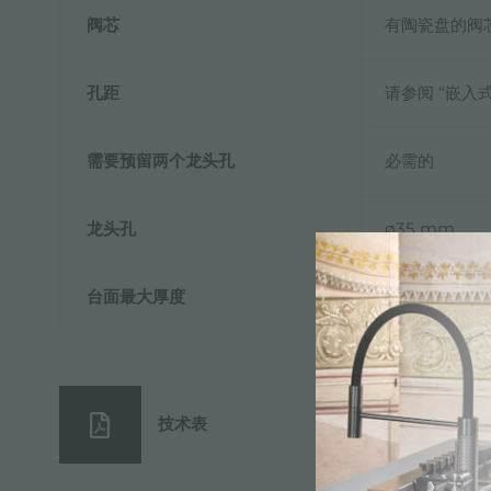
阀芯
有陶瓷盘的阀
孔距
请参阅 “嵌入
需要预留两个龙头孔
必需的
龙头孔
ø35 mm
台面最大厚度
40mm
技术表
pdf