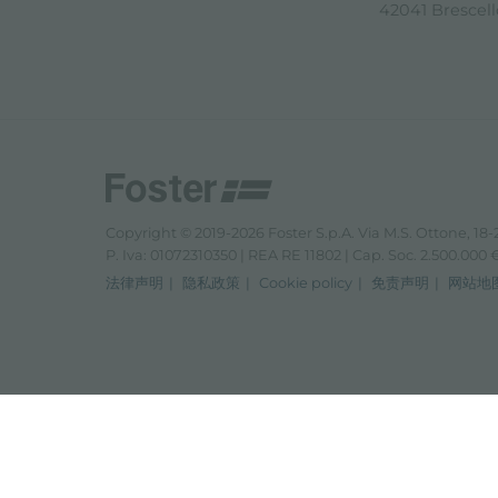
42041 Brescello
Copyright © 2019-2026 Foster S.p.A. Via M.S. Ottone, 18-2
P. Iva: 01072310350 | REA RE 11802 | Cap. Soc. 2.500.000 € 
法律声明
隐私政策
Cookie policy
免责声明
网站地