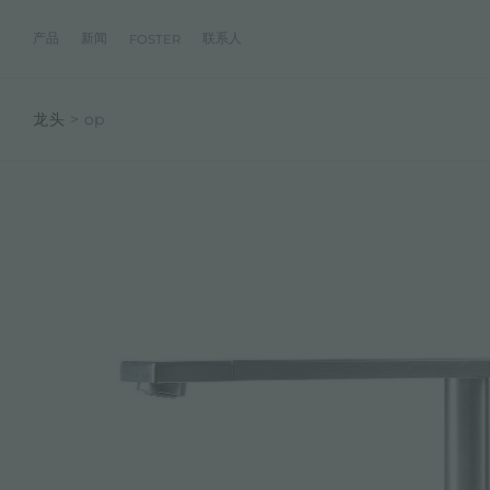
产品
新闻
联系人
FOSTER
龙头
op
产品
体验
公司
联系人
服务
零售商
社交
厨房
FOSTER服务
目录
水槽
NEWSROOM
集团
信息请求
客户定制
零售商
FACEBOOK
AESTHETICA
FOSTER服务商
产品
事件
INSTAGRAM
PVD
龙头
价值
加入我们
直接协助
成为FOSTER官方零售商
成为FOSTER服务
AEST
LINKEDIN
项目
电磁炉
历史
FOSTER学院
YOUTUBE
燃气灶
持续性
产品保养建议
抽油烟机
WARRANTY
烤箱及配套产品
RANGETOP和TOP INOX系列
冰箱
洗碗机
冰箱