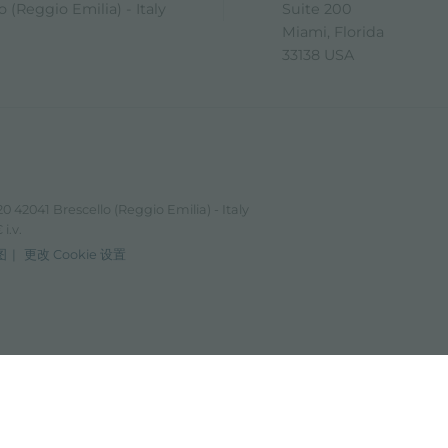
 (Reggio Emilia) - Italy
Suite 200
Miami, Florida
33138 USA
0 42041 Brescello (Reggio Emilia) - Italy
i.v.
图
更改 Cookie 设置