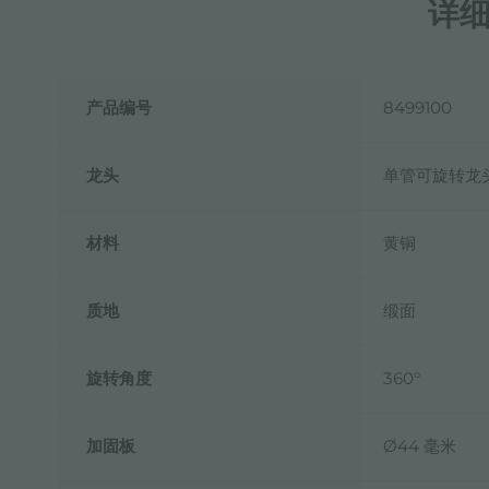
详
产品编号
8499100
龙头
单管可旋转龙
材料
黄铜
质地
缎面
旋转角度
360°
加固板
Ø44 毫米