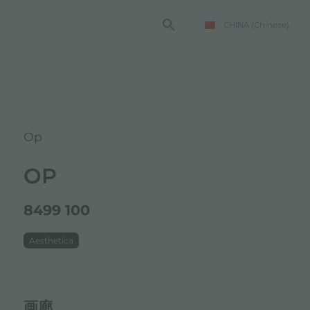
CHINA
(Chinese)
Op
OP
8499 100
Aesthetica
画廊