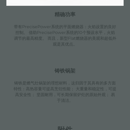
精确功率
带有PrecisePower系统的平面燃烧器：火焰设置的良好
控制。 借助PrecisePower系统的10个预设水平，火焰
调节的最高精度。 而且，新型Flat燃烧器的美观和超低外
观是其优点。
铸铁锅架
铸铁是燃气灶锅架的理想材料，这归因于其具有的多方面
特性：高热容量可提高烹饪性能； 大重量和稳定性，可提
高安全性； 坚固耐用，可长期保留炉灶的原始外观； 易
于清洁。
附件