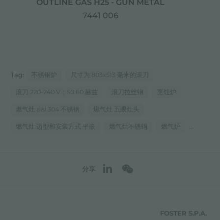
OUTLINE GAS H25 - GUN METAL
7441 006
Tag:
不锈钢炉
尺寸为 803x513 毫米的滚刀
滚刀 220-240 V；50.60 赫兹
滚刀拉丝钢
烹饪炉
燃气灶 aisi 304 不锈钢
燃气灶 五眼灶头
...
燃气灶 边型和安装方式 平嵌
燃气灶不锈钢
燃气炉
分享
FOSTER S.P.A.