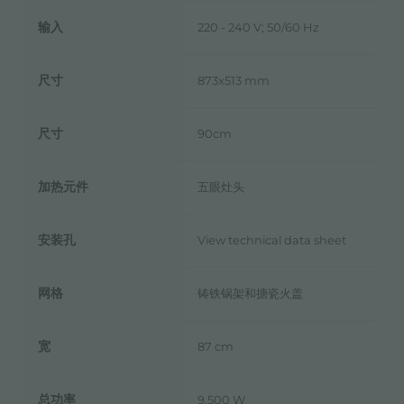
输入
220 - 240 V; 50/60 Hz
尺寸
873x513 mm
尺寸
90cm
加热元件
五眼灶头
安装孔
View technical data sheet
网格
铸铁锅架和搪瓷火盖
宽
87 cm
总功率
9.500 W