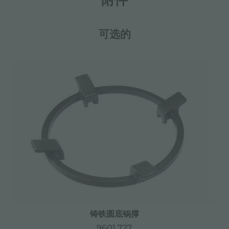
可选的
铸铁圆底锅撑
9601 727