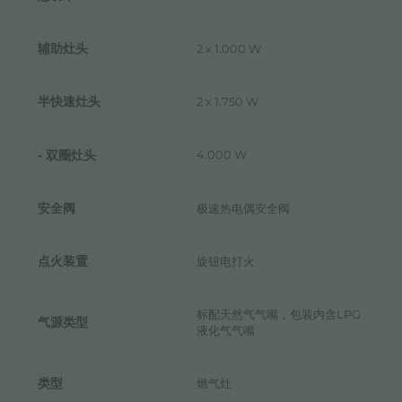
辅助灶头
2 x 1.000 W
半快速灶头
2 x 1.750 W
双圈灶头
4.000 W
-
安全阀
极速热电偶安全阀
点火装置
旋钮电打火
标配天然气气嘴，包装内含LPG
气源类型
液化气气嘴
类型
燃气灶