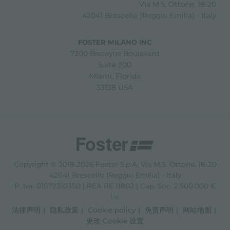
Via M.S. Ottone, 18-20
42041 Brescello (Reggio Emilia) - Italy
FOSTER MILANO INC
7300 Biscayne Boulevard
Suite 200
Miami, Florida
33138 USA
Copyright © 2019-2026 Foster S.p.A. Via M.S. Ottone, 18-20
42041 Brescello (Reggio Emilia) - Italy
P. Iva: 01072310350 | REA RE 11802 | Cap. Soc. 2.500.000 €
i.v.
法律声明
隐私政策
Cookie policy
免责声明
网站地图
更改 Cookie 设置