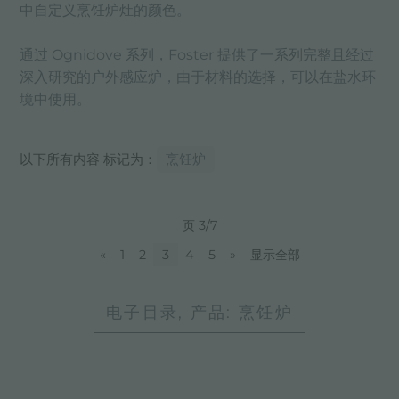
中自定义烹饪炉灶的颜色。
通过 Ognidove 系列，Foster 提供了一系列完整且经过
深入研究的户外感应炉，由于材料的选择，可以在盐水环
境中使用。
以下所有内容 标记为：
烹饪炉
页 3/7
«
1
2
3
4
5
»
显示全部
电子目录, 产品: 烹饪炉