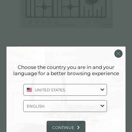
燃气灶 FL
Choose the country you are in and your
language for a better browsing experience
UNITED STATES
ENGLISH
CONTINUE