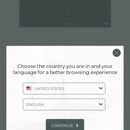
燃气灶 S4000 Induction Bridge
Choose the country you are in and your
language for a better browsing experience
UNITED STATES
ENGLISH
CONTINUE