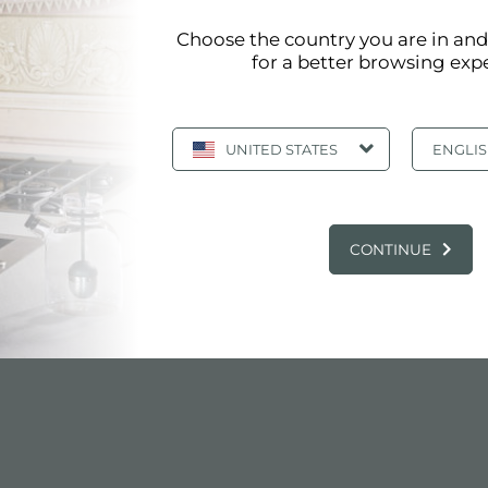
Choose the country you are in an
for a better browsing exp
r 厨房元素生产的传统. 多亏了
燃气灶 copper
Foster，它保证
er
经销商，然后选择 燃气灶 Foster 的质量.
UNITED STATES
ENGLI
电子目录, 产品: 燃气灶 COPPER
CONTINUE