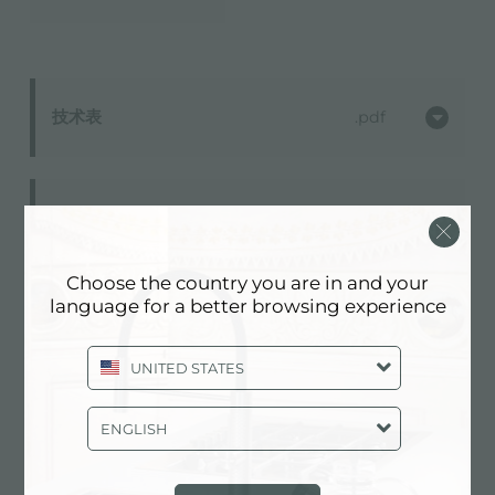
技术表
pdf
用户手册
pdf
Choose the country you are in and your
language for a better browsing experience
3D模型
zip
UNITED STATES
ENGLISH