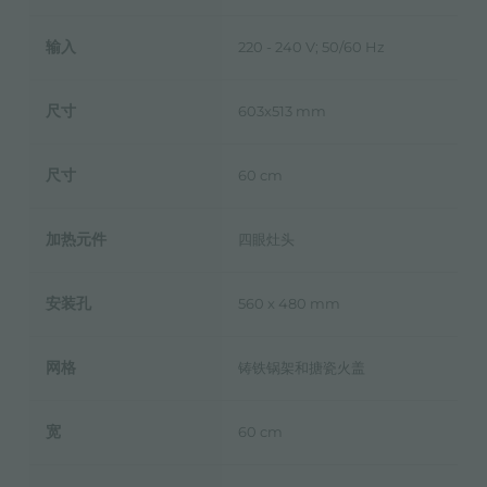
输入
220 - 240 V; 50/60 Hz
尺寸
603x513 mm
尺寸
60 cm
加热元件
四眼灶头
安装孔
560 x 480 mm
网格
铸铁锅架和搪瓷火盖
宽
60 cm