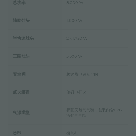
总功率
8.000 W
辅助灶头
1.000 W
半快速灶头
2 x 1.750 W
三圈灶头
3.500 W
安全阀
极速热电偶安全阀
点火装置
旋钮电打火
标配天然气气嘴，包装内含LPG
气源类型
液化气气嘴
类型
燃气灶