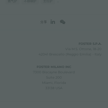
...
燃气炉
不锈钢炉
烹饪炉
分享
FOSTER S.P.A.
Via M.S. Ottone, 18-20
42041 Brescello (Reggio Emilia) - Italy
FOSTER MILANO INC
7300 Biscayne Boulevard
Suite 200
Miami, Florida
33138 USA