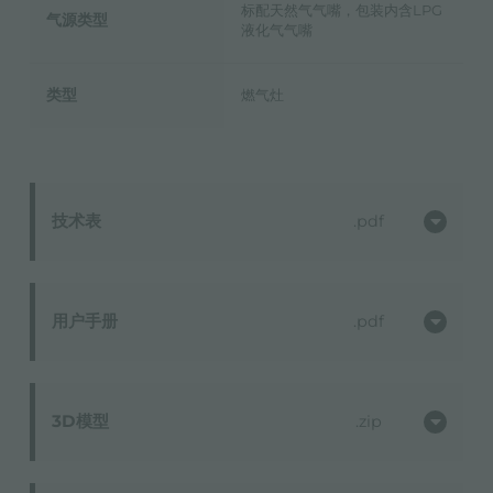
标配天然气气嘴，包装内含LPG
气源类型
液化气气嘴
类型
燃气灶
技术表
pdf
用户手册
pdf
3D模型
zip