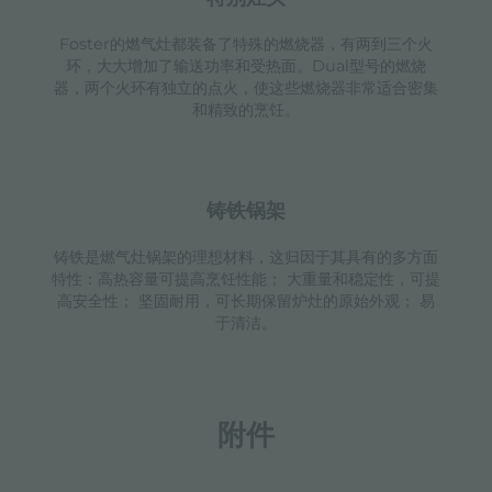
Foster的燃气灶都装备了特殊的燃烧器，有两到三个火
环，大大增加了输送功率和受热面。Dual型号的燃烧
器，两个火环有独立的点火，使这些燃烧器非常适合密集
和精致的烹饪。
铸铁锅架
铸铁是燃气灶锅架的理想材料，这归因于其具有的多方面
特性：高热容量可提高烹饪性能； 大重量和稳定性，可提
高安全性； 坚固耐用，可长期保留炉灶的原始外观； 易
于清洁。
附件