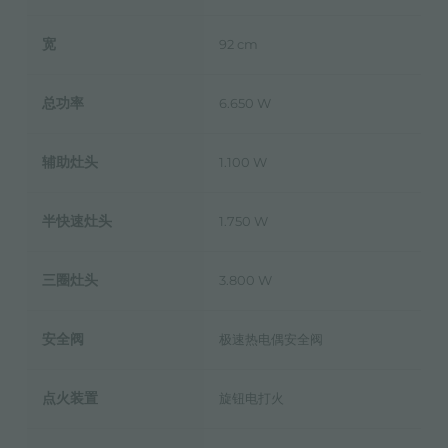
宽
92 cm
总功率
6.650 W
辅助灶头
1.100 W
半快速灶头
1.750 W
三圈灶头
3.800 W
安全阀
极速热电偶安全阀
点火装置
旋钮电打火