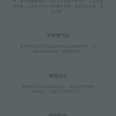
外，燃气的燃烧更好，从而可开发更大的功率。从安全角
度而言，火盖和火环之间的锁定系统，保证定位正确、清
洁方便。
平钳燃气灶
超平型号是美观与功能有机结合的典型例子。优
雅的锅架形成单一的宽阔表面。
旋钮点火
旋钮电子点火转动高度灵活，这是所有型号的
共同特点，仅用一只手即可点火。
特别灶头