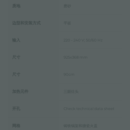
质地
磨砂
边型和安装方式
平嵌
输入
220 - 240 V; 50/60 Hz
尺寸
925x368 mm
尺寸
90cm
加热元件
三眼灶头
开孔
Check technical data sheet
网格
铸铁锅架和搪瓷火盖