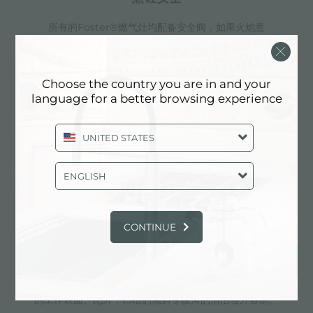
所有的Foster®燃气灶均配备安全阀，如果火焰意
外熄灭，可在极快时间内中断燃气的供应。
Choose the country you are in and your
language for a better browsing experience
iii 系列灶头
第三系列燃烧器：节省20%的燃气。Foster®新型燃气灶
UNITED STATES
配备第三系列燃烧器，保证效率远高于欧洲标准。此
外，燃气的燃烧更好，从而可开发更大的功率。从安全角
ENGLISH
度而言，火盖和火环之间的锁定系统，保证定位正确、清
洁方便。
CONTINUE
倾斜凹槽
深而倾斜的凹槽可放置燃烧器和锅架，使后两者形成单一
的工作表面。此外，凹槽的倾斜令棱角的清洁格外容易。