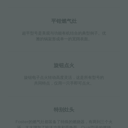
平钳燃气灶
超平型号是美观与功能有机结合的典型例子。优
雅的锅架形成单一的宽阔表面。
旋钮点火
旋钮电子点火转动高度灵活，这是所有型号的
共同特点，仅用一只手即可点火。
特别灶头
Foster的燃气灶都装备了特殊的燃烧器，有两到三个火
环，大大增加了输送功率和受热面。Dual型号的燃烧