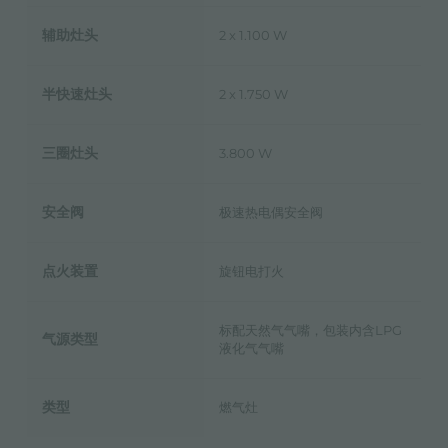
辅助灶头
2 x 1.100 W
半快速灶头
2 x 1.750 W
三圈灶头
3.800 W
安全阀
极速热电偶安全阀
点火装置
旋钮电打火
标配天然气气嘴，包装内含LPG
气源类型
液化气气嘴
类型
燃气灶