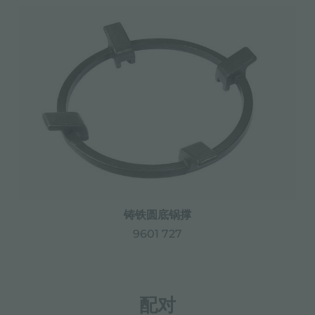
铸铁圆底锅撑
9601 727
配对