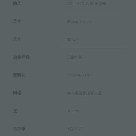
输入
220 - 240 V; 50/60 Hz
尺寸
803x513 mm
尺寸
80 cm
加热元件
五眼灶头
安装孔
770x480 mm
网格
铸铁锅架和搪瓷火盖
宽
80 cm
总功率
9.500 W